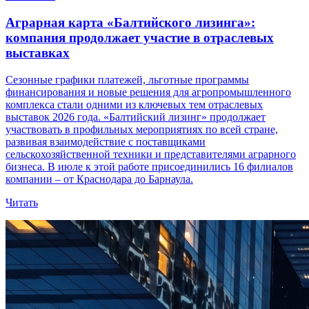
Аграрная карта «Балтийского лизинга»:
компания продолжает участие в отраслевых
выставках
Сезонные графики платежей, льготные программы
финансирования и новые решения для агропромышленного
комплекса стали одними из ключевых тем отраслевых
выставок 2026 года. «Балтийский лизинг» продолжает
участвовать в профильных мероприятиях по всей стране,
развивая взаимодействие с поставщиками
сельскохозяйственной техники и представителями аграрного
бизнеса. В июле к этой работе присоединились 16 филиалов
компании – от Краснодара до Барнаула.
Читать