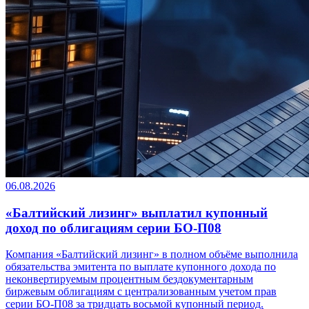
06.08.2026
«Балтийский лизинг» выплатил купонный
доход по облигациям серии БО-П08
Компания «Балтийский лизинг» в полном объёме выполнила
обязательства эмитента по выплате купонного дохода по
неконвертируемым процентным бездокументарным
биржевым облигациям с централизованным учетом прав
серии БО-П08 за тридцать восьмой купонный период.