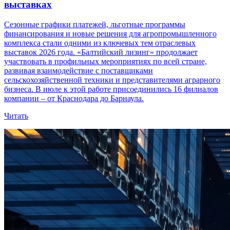
выставках
Сезонные графики платежей, льготные программы
финансирования и новые решения для агропромышленного
комплекса стали одними из ключевых тем отраслевых
выставок 2026 года. «Балтийский лизинг» продолжает
участвовать в профильных мероприятиях по всей стране,
развивая взаимодействие с поставщиками
сельскохозяйственной техники и представителями аграрного
бизнеса. В июле к этой работе присоединились 16 филиалов
компании – от Краснодара до Барнаула.
Читать