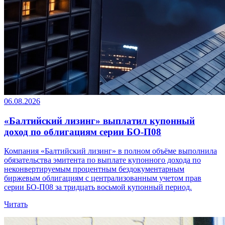
06.08.2026
«Балтийский лизинг» выплатил купонный
доход по облигациям серии БО-П08
Компания «Балтийский лизинг» в полном объёме выполнила
обязательства эмитента по выплате купонного дохода по
неконвертируемым процентным бездокументарным
биржевым облигациям с централизованным учетом прав
серии БО-П08 за тридцать восьмой купонный период.
Читать