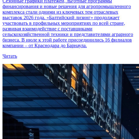
Сезонные графики платежей, льготные программы
финансирования и новые решения для агропромышленного
комплекса стали одними из ключевых тем отраслевых
выставок 2026 года. «Балтийский лизинг» продолжает
участвовать в профильных мероприятиях по всей стране,
развивая взаимодействие с поставщиками
сельскохозяйственной техники и представителями аграрного
бизнеса. В июле к этой работе присоединились 16 филиалов
компании – от Краснодара до Барнаула.
Читать