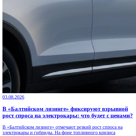
03.08.2026
В «Балтийском лизинге» фиксируют взрывной
рост спроса на электрокары: что будет с ценами?
В «Балтийском лизинге» отмечают резкий рост спроса на
электрокары и гибриды. На фоне топливного кризиса