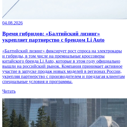
04.08.2026
Время гибридов: «Балтийский лизинг»
укрепляет партнерство с брендом Li Auto
«Балтийский лизинг» фиксирует рост спроса на электрокары
и гибриды, в том числе на премиальные кроссоверы
китайского бренда Li Auto, которые в этом году официально
вышли на российский рынок. Компания принимает активное
участие в запуске продаж новых моделей в регионах России,
укрепляя партнерство с производителем и предлагая клиентам
специальные условия и программы.
Читать