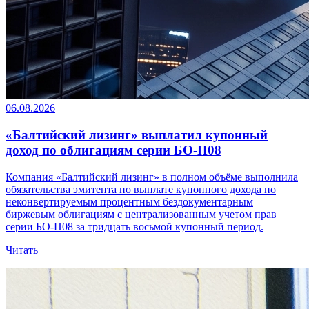
06.08.2026
«Балтийский лизинг» выплатил купонный
доход по облигациям серии БО-П08
Компания «Балтийский лизинг» в полном объёме выполнила
обязательства эмитента по выплате купонного дохода по
неконвертируемым процентным бездокументарным
биржевым облигациям с централизованным учетом прав
серии БО-П08 за тридцать восьмой купонный период.
Читать