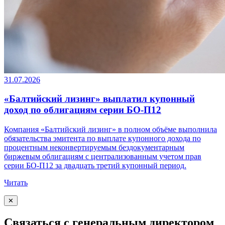
31.07.2026
«Балтийский лизинг» выплатил купонный
доход по облигациям серии БО-П12
Компания «Балтийский лизинг» в полном объёме выполнила
обязательства эмитента по выплате купонного дохода по
процентным неконвертируемым бездокументарным
биржевым облигациям с централизованным учетом прав
серии БО-П12 за двадцать третий купонный период.
Читать
✕
Связаться с генеральным директором