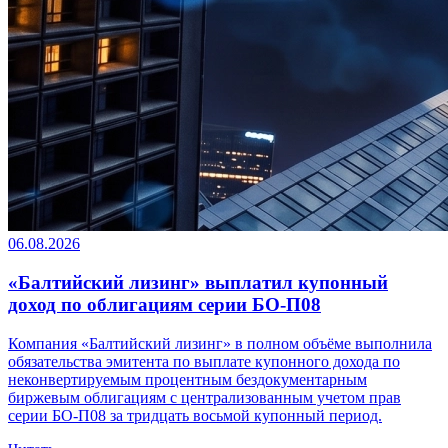
06.08.2026
«Балтийский лизинг» выплатил купонный
доход по облигациям серии БО-П08
Компания «Балтийский лизинг» в полном объёме выполнила
обязательства эмитента по выплате купонного дохода по
неконвертируемым процентным бездокументарным
биржевым облигациям с централизованным учетом прав
серии БО-П08 за тридцать восьмой купонный период.