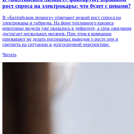
рост спроса на электрокары: что будет с ценами?
В «Балтийском лизинге» отмечают резкий рост спроса на
электрокары и гибриды. На фоне топливного кризиса
некоторые модели уже оказались в дефиците, а срок ожидания
достигает нескольких месяцев. При этом в компании
призывают не делать поспешных выводов о росте цен и
смотреть на ситуацию в долгосрочной перспективе.
Читать