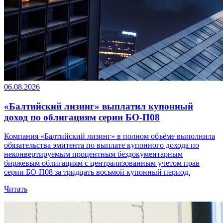
06.08.2026
«Балтийский лизинг» выплатил купонный
доход по облигациям серии БО-П08
Компания «Балтийский лизинг» в полном объёме выполнила
обязательства эмитента по выплате купонного дохода по
неконвертируемым процентным бездокументарным
биржевым облигациям с централизованным учетом прав
серии БО-П08 за тридцать восьмой купонный период.
Читать