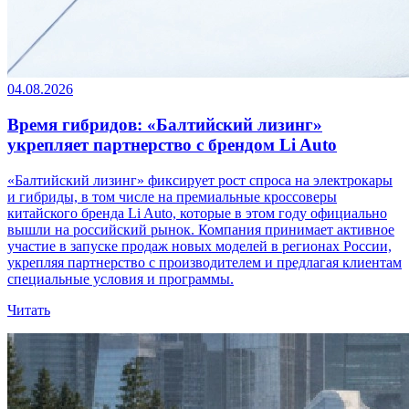
04.08.2026
Время гибридов: «Балтийский лизинг»
укрепляет партнерство с брендом Li Auto
«Балтийский лизинг» фиксирует рост спроса на электрокары
и гибриды, в том числе на премиальные кроссоверы
китайского бренда Li Auto, которые в этом году официально
вышли на российский рынок. Компания принимает активное
участие в запуске продаж новых моделей в регионах России,
укрепляя партнерство с производителем и предлагая клиентам
специальные условия и программы.
Читать