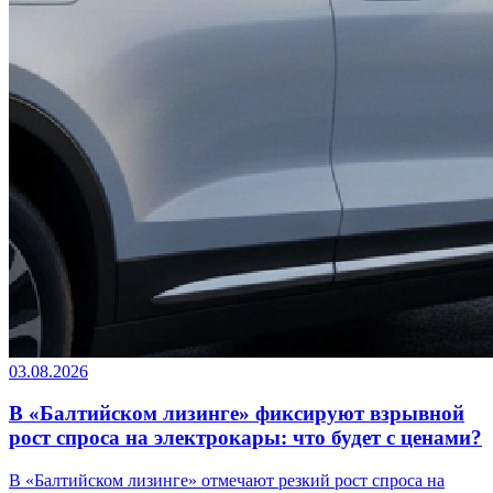
03.08.2026
В «Балтийском лизинге» фиксируют взрывной
рост спроса на электрокары: что будет с ценами?
В «Балтийском лизинге» отмечают резкий рост спроса на