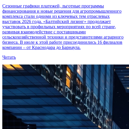
Сезонные графики платежей, льготные программы
финансирования и новые решения для агропромышленного
комплекса стали одними из ключевых тем отраслевых
выставок 2026 года. «Балтийский лизинг» продолжает
участвовать в профильных мероприятиях по всей стране,
развивая взаимодействие с поставщиками
сельскохозяйственной техники и представителями аграрного
бизнеса. В июле к этой работе присоединились 16 филиалов
компании – от Краснодара до Барнаула.
Читать