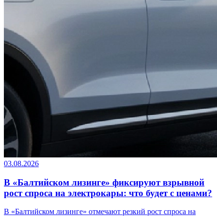
03.08.2026
В «Балтийском лизинге» фиксируют взрывной
рост спроса на электрокары: что будет с ценами?
В «Балтийском лизинге» отмечают резкий рост спроса на