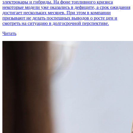
электрокары и гибриды. На фоне топливного кризиса
некоторые модели уже оказались в дефиците, а срок ожидания
достигает нескольких месяцев. При этом в компании
призывают не делать поспешных выводов о росте цен и
смотреть на ситуацию в долгосрочной перспективе.
Читать