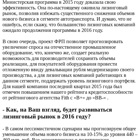
Министерская программа в 2015 году доказала свою
эффективность. Она по-настоящему оживила лизинговый
рынок, позволив избежать существенного снижения объемов
нового бизнеса в сегменте автотранспорта. И думаю, что не
ошибусь, если скажу, что большинство лизинговых компаний
ожидало продолжения программы в 2016 году.
В свою очередь, проект ФРП позволяет прогнозировать
увеличение спроса на отечественное промышленное
оборудование, что, конечно же, создает реальную
возможность для производителей сохранить объемы
реализации, для покупателей оборудования провести
отложенную ввиду девальвации рубля модернизацию своего
производства, а для лизинговых компаний работающих в
данном сегменте, поддержать уровень лизингового портфеля.
Для нашей компании последний квартал 2015 года был
отмечен повышением нашего рейтинга кредитоспособности
от рейтингового агентства Fith с «В+» до «ВВ-» .
- Как, на Ваш взгляд, будет развиваться
лизинговый рынок в 2016 году?
- В самом пессимистичном сценарии мы прогнозируем общее
уменьшение объема нового бизнеса на 10-15% до уровня 440 –
460 млр. руб. Все экономические и политические