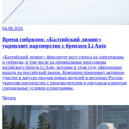
04.08.2026
Время гибридов: «Балтийский лизинг»
укрепляет партнерство с брендом Li Auto
«Балтийский лизинг» фиксирует рост спроса на электрокары
и гибриды, в том числе на премиальные кроссоверы
китайского бренда Li Auto, которые в этом году официально
вышли на российский рынок. Компания принимает активное
участие в запуске продаж новых моделей в регионах России,
укрепляя партнерство с производителем и предлагая клиентам
специальные условия и программы.
Читать