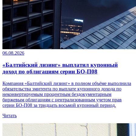
06.08.2026
«Балтийский лизинг» выплатил купонный
доход по облигациям серии БО-П08
Компания «Балтийский лизинг» в полном объёме выполнила
обязательства эмитента по выплате купонного дохода по
неконвертируемым процентным бездокументарным
биржевым облигациям с централизованным учетом прав
серии БО-П08 за тридцать восьмой купонный период.
Читать