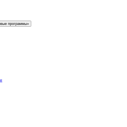
овые программы»
ки