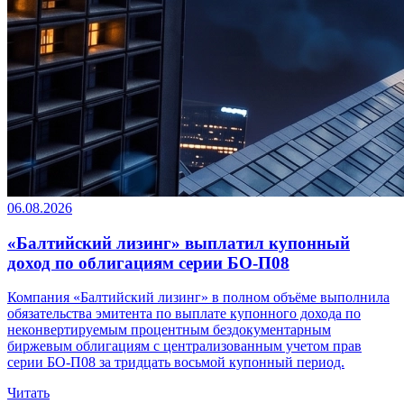
06.08.2026
«Балтийский лизинг» выплатил купонный
доход по облигациям серии БО-П08
Компания «Балтийский лизинг» в полном объёме выполнила
обязательства эмитента по выплате купонного дохода по
неконвертируемым процентным бездокументарным
биржевым облигациям с централизованным учетом прав
серии БО-П08 за тридцать восьмой купонный период.
Читать