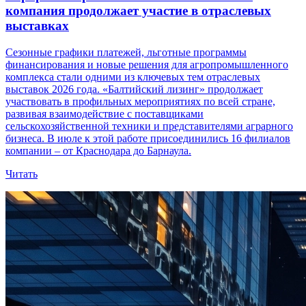
компания продолжает участие в отраслевых
выставках
Сезонные графики платежей, льготные программы
финансирования и новые решения для агропромышленного
комплекса стали одними из ключевых тем отраслевых
выставок 2026 года. «Балтийский лизинг» продолжает
участвовать в профильных мероприятиях по всей стране,
развивая взаимодействие с поставщиками
сельскохозяйственной техники и представителями аграрного
бизнеса. В июле к этой работе присоединились 16 филиалов
компании – от Краснодара до Барнаула.
Читать