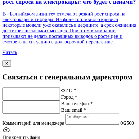
рост спроса на электрокары: что будет с ценами?
В «Балтийском лизинге» отмечают резкий рост спроса на
электрокары и гибриды. На фоне топливного кризиса
некоторые модели уже оказались в дефиците, а срок ожидания
достигает нескольких месяцев. При этом в компании
призывают не делать поспешных выводов о росте цен и
смотреть на ситуацию в долгосрочной перспективе.
Читать
✕
Связаться с генеральным директором
ФИО *
Город *
Ваш телефон *
Ваш email *
Комментарий для менеджера
0/2500
Прикрепить файл