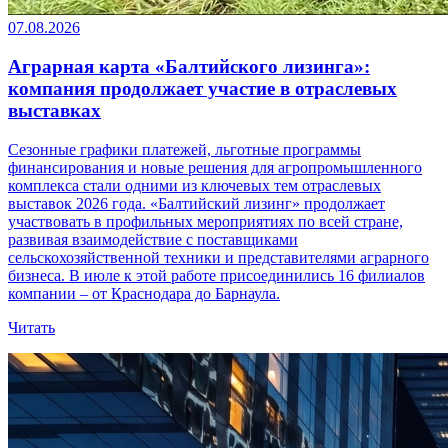
07.08.2026
Аграрная карта «Балтийского лизинга»:
компания продолжает участие в отраслевых
выставках
Сезонные графики платежей, льготные программы
финансирования и новые решения для агропромышленного
комплекса стали одними из ключевых тем отраслевых
выставок 2026 года. «Балтийский лизинг» продолжает
участвовать в профильных мероприятиях по всей стране,
развивая взаимодействие с поставщиками
сельскохозяйственной техники и представителями аграрного
бизнеса. В июле к этой работе присоединились 16 филиалов
компании – от Краснодара до Барнаула.
Читать