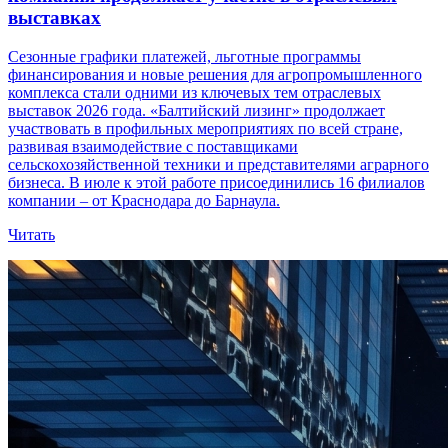
выставках
Сезонные графики платежей, льготные программы
финансирования и новые решения для агропромышленного
комплекса стали одними из ключевых тем отраслевых
выставок 2026 года. «Балтийский лизинг» продолжает
участвовать в профильных мероприятиях по всей стране,
развивая взаимодействие с поставщиками
сельскохозяйственной техники и представителями аграрного
бизнеса. В июле к этой работе присоединились 16 филиалов
компании – от Краснодара до Барнаула.
Читать