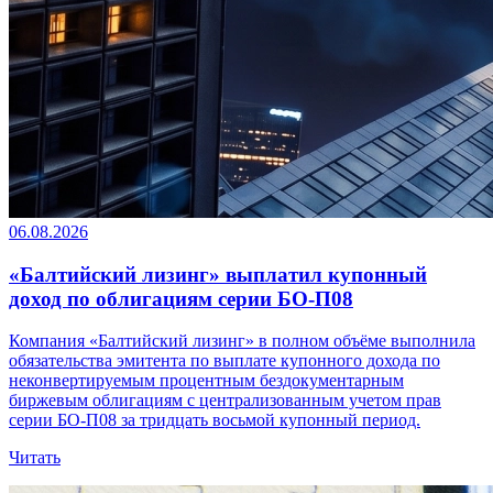
06.08.2026
«Балтийский лизинг» выплатил купонный
доход по облигациям серии БО-П08
Компания «Балтийский лизинг» в полном объёме выполнила
обязательства эмитента по выплате купонного дохода по
неконвертируемым процентным бездокументарным
биржевым облигациям с централизованным учетом прав
серии БО-П08 за тридцать восьмой купонный период.
Читать