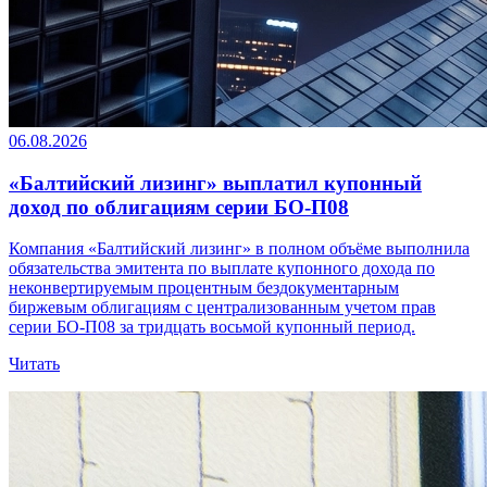
06.08.2026
«Балтийский лизинг» выплатил купонный
доход по облигациям серии БО-П08
Компания «Балтийский лизинг» в полном объёме выполнила
обязательства эмитента по выплате купонного дохода по
неконвертируемым процентным бездокументарным
биржевым облигациям с централизованным учетом прав
серии БО-П08 за тридцать восьмой купонный период.
Читать