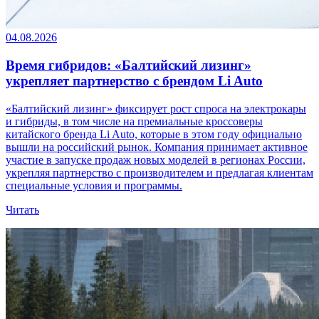
04.08.2026
Время гибридов: «Балтийский лизинг»
укрепляет партнерство с брендом Li Auto
«Балтийский лизинг» фиксирует рост спроса на электрокары
и гибриды, в том числе на премиальные кроссоверы
китайского бренда Li Auto, которые в этом году официально
вышли на российский рынок. Компания принимает активное
участие в запуске продаж новых моделей в регионах России,
укрепляя партнерство с производителем и предлагая клиентам
специальные условия и программы.
Читать