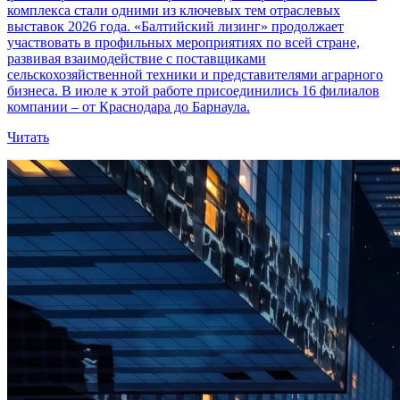
комплекса стали одними из ключевых тем отраслевых
выставок 2026 года. «Балтийский лизинг» продолжает
участвовать в профильных мероприятиях по всей стране,
развивая взаимодействие с поставщиками
сельскохозяйственной техники и представителями аграрного
бизнеса. В июле к этой работе присоединились 16 филиалов
компании – от Краснодара до Барнаула.
Читать