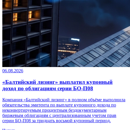
06.08.2026
«Балтийский лизинг» выплатил купонный
доход по облигациям серии БО-П08
Компания «Балтийский лизинг» в полном объёме выполнила
обязательства эмитента по выплате купонного дохода по
неконвертируемым процентным бездокументарным
биржевым облигациям с централизованным учетом прав
серии БО-П08 за тридцать восьмой купонный период.