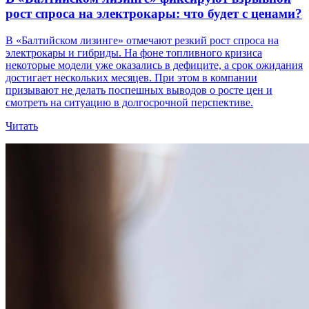
рост спроса на электрокары: что будет с ценами?
В «Балтийском лизинге» отмечают резкий рост спроса на
электрокары и гибриды. На фоне топливного кризиса
некоторые модели уже оказались в дефиците, а срок ожидания
достигает нескольких месяцев. При этом в компании
призывают не делать поспешных выводов о росте цен и
смотреть на ситуацию в долгосрочной перспективе.
Читать