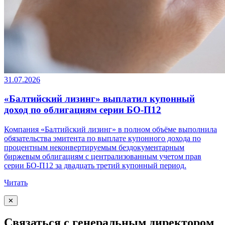
31.07.2026
«Балтийский лизинг» выплатил купонный
доход по облигациям серии БО-П12
Компания «Балтийский лизинг» в полном объёме выполнила
обязательства эмитента по выплате купонного дохода по
процентным неконвертируемым бездокументарным
биржевым облигациям с централизованным учетом прав
серии БО-П12 за двадцать третий купонный период.
Читать
✕
Связаться с генеральным директором