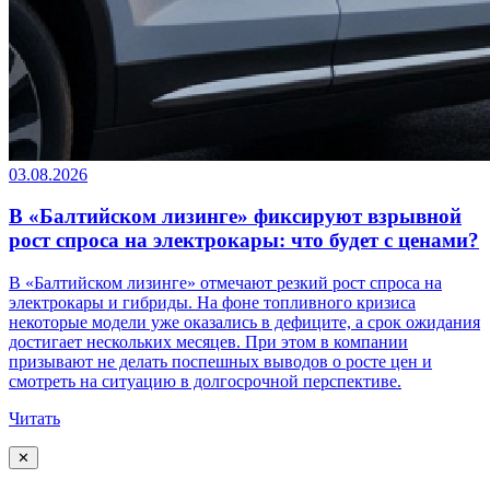
03.08.2026
В «Балтийском лизинге» фиксируют взрывной
рост спроса на электрокары: что будет с ценами?
В «Балтийском лизинге» отмечают резкий рост спроса на
электрокары и гибриды. На фоне топливного кризиса
некоторые модели уже оказались в дефиците, а срок ожидания
достигает нескольких месяцев. При этом в компании
призывают не делать поспешных выводов о росте цен и
смотреть на ситуацию в долгосрочной перспективе.
Читать
✕