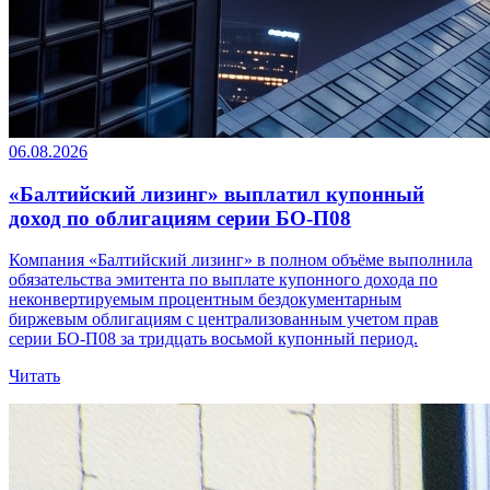
06.08.2026
«Балтийский лизинг» выплатил купонный
доход по облигациям серии БО-П08
Компания «Балтийский лизинг» в полном объёме выполнила
обязательства эмитента по выплате купонного дохода по
неконвертируемым процентным бездокументарным
биржевым облигациям с централизованным учетом прав
серии БО-П08 за тридцать восьмой купонный период.
Читать