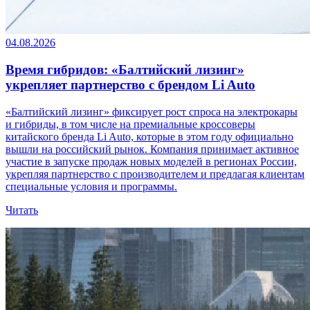
04.08.2026
Время гибридов: «Балтийский лизинг»
укрепляет партнерство с брендом Li Auto
«Балтийский лизинг» фиксирует рост спроса на электрокары
и гибриды, в том числе на премиальные кроссоверы
китайского бренда Li Auto, которые в этом году официально
вышли на российский рынок. Компания принимает активное
участие в запуске продаж новых моделей в регионах России,
укрепляя партнерство с производителем и предлагая клиентам
специальные условия и программы.
Читать