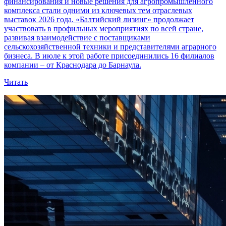
финансирования и новые решения для агропромышленного
комплекса стали одними из ключевых тем отраслевых
выставок 2026 года. «Балтийский лизинг» продолжает
участвовать в профильных мероприятиях по всей стране,
развивая взаимодействие с поставщиками
сельскохозяйственной техники и представителями аграрного
бизнеса. В июле к этой работе присоединились 16 филиалов
компании – от Краснодара до Барнаула.
Читать