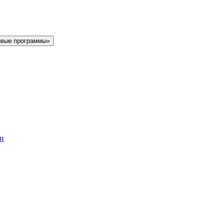
овые программы»
ки