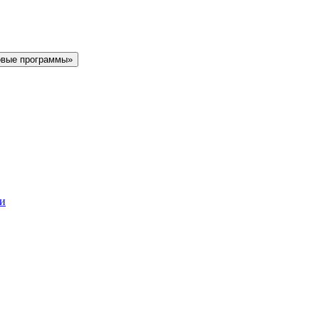
овые программы»
ки