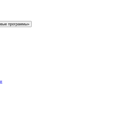
овые программы»
ки