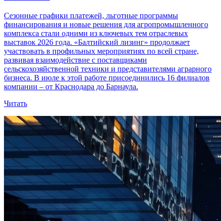
Сезонные графики платежей, льготные программы
финансирования и новые решения для агропромышленного
комплекса стали одними из ключевых тем отраслевых
выставок 2026 года. «Балтийский лизинг» продолжает
участвовать в профильных мероприятиях по всей стране,
развивая взаимодействие с поставщиками
сельскохозяйственной техники и представителями аграрного
бизнеса. В июле к этой работе присоединились 16 филиалов
компании – от Краснодара до Барнаула.
Читать