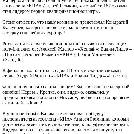
На первом этапе великолепную игру показал представитель
автосалона «КИА» Андрей Рюмкин, который со 167 очками
стал лидером первой квалификационной игры.
Стоит отметить, что нашу компанию представлял Кондратий
Булсунаев, который впервые играл в боулинг и попал в
семерку сильнейших турнира!
Результаты 2-х квалификационных игр выявили следующих
полуфиналистов: Алексей Жданов - «Хендай»; Вадим Лидер –
«Ниссан»; Андрей Рюмкин «КИА»; Юрий Матвеенко –
«Хендай».
В финал выходили только двое! И этими счастливчиками
стали Андрей Рюмкин - «КИА» и Вадим Лидер – «Ниссан».
Финал получился захватывающим! Была высока цена единой
ошибки! Нервы…Крепче, они, видимо, оказались у
представителя автосалона «Ниссан», человека с «говорящей»
фамилией…Лидер!
В упорной борьбе Вадим все же вырвал победу у
представителя автосалона «КИА» Андрея Рюмкина, который
(интересно заметить), в свою очередь, в полуфинале опередил
Лидера ровно на столько же очков, на сколько он уступил