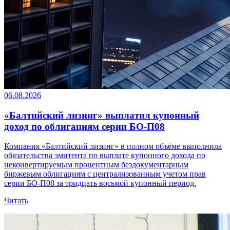
06.08.2026
«Балтийский лизинг» выплатил купонный
доход по облигациям серии БО-П08
Компания «Балтийский лизинг» в полном объёме выполнила
обязательства эмитента по выплате купонного дохода по
неконвертируемым процентным бездокументарным
биржевым облигациям с централизованным учетом прав
серии БО-П08 за тридцать восьмой купонный период.
Читать