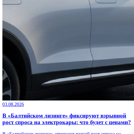
03.08.2026
В «Балтийском лизинге» фиксируют взрывной
рост спроса на электрокары: что будет с ценами?
В «Балтийском лизинге» отмечают резкий рост спроса на